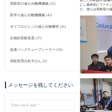
産したXiangxiの
実験室の遠心分離機機械
(35)
にし最終的にフーナン
た。彼らは実験室の
医学の遠心分離機機械
(45)
ポリプロピレンの遠心分離機管
(41)
生物的実験装置
(37)
血液バッグチューブシーラー
(16)
実験室用分析天びん
(5)
メッセージを残してください.