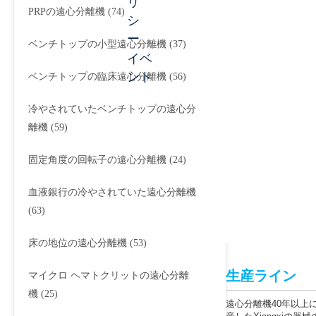
リ
PRPの遠心分離機
(74)
シ
ー
ベンチトップの小型遠心分離機
(37)
イベ
ント
ベンチトップの臨床遠心分離機
(56)
冷やされていたベンチトップの遠心分
離機
(59)
固定角度の回転子の遠心分離機
(24)
血液銀行の冷やされていた遠心分離機
(63)
床の地位の遠心分離機
(53)
生産ライン
マイクロ ヘマトクリットの遠心分離
機
(25)
遠心分離機40年以上に