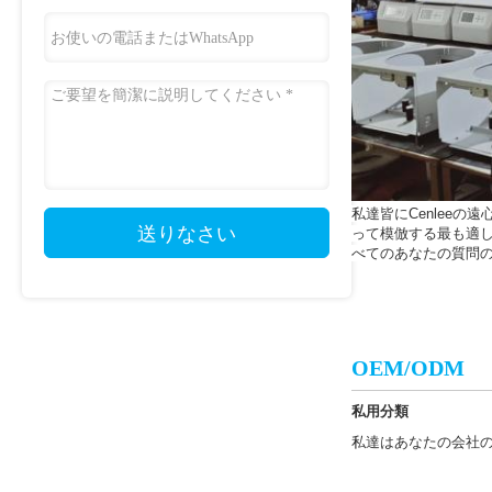
私達皆にCenlee
送りなさい
って模倣する最も適
べてのあなたの質問のた
OEM/ODM
私用分類
私達はあなたの会社