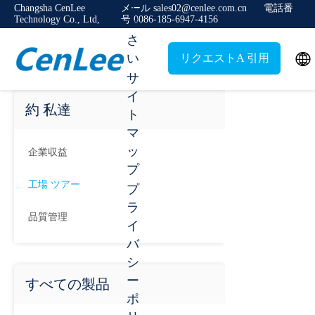
く
Changsha CenLee
メール sales02@cenlee.com.cn
電話番
Technology Co., Ltd,
号 0086-185-6947-4156
だ
さ

い
リクエストA 引用
サ
イ
約 私達
ト
マ
ッ
企業収益
プ
工場 ツアー
プ
ラ
品質管理
イ
バ
シ
ー
すべての製品
ポ