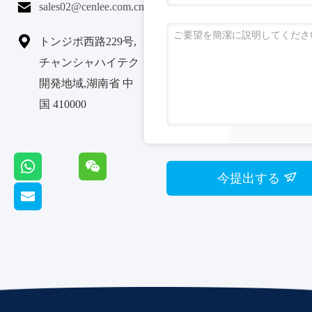

sales02@cenlee.com.cn

トンジポ西路229号,
チャンシャハイテク
開発地域,湖南省 中
国 410000
今提出する