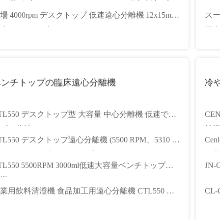
 細胞/臨床/バイオテクノロジー/PCR/研究血液/プラ
ール
場 4000rpm デスクトップ 低速遠心分離機 12x15ml
スー
マ/尿分離
度ローター ブラシレス モーター オート バランス
微
究室用遠心分離機
ベンチトップの臨床遠心分離機
冷
TL550 デスクトップ型 大容量 中心分離機 低速でサ
CE
プル分離
離機
TL550 デスクトップ遠心分離機 (5500 RPM、5310 x
Ce
 RCF、3000ml 容量、サンプル分離用)
冷
TL550 5500RPM 3000ml低速大容量ベンチトップ遠
JN
機
6x
業用飲料清澄機 食品加工用遠心分離機 CTL550 ス
CL
ングローター付き – 4×100ml/750ml、4200-5500r/min
オ