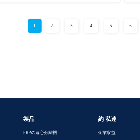
1
2
3
4
5
6
製品
約 私達
PRPの遠心分離機
企業収益