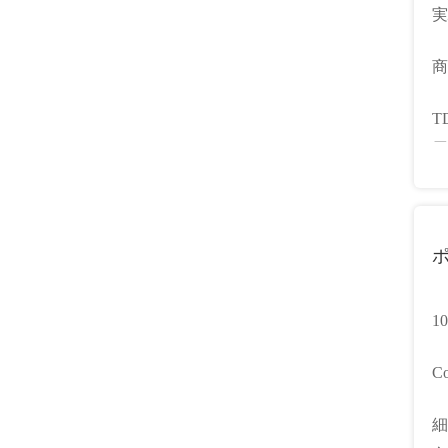
実
ル
商
55
T
用
1
C
R
細