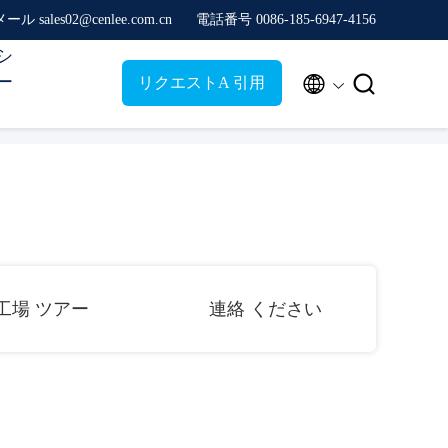
メール sales02@cenlee.com.cn
電話番号 0086-185-6947-4156
シ
ー


リクエストA 引用
工場 ツアー
連絡 ください