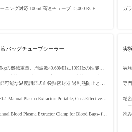
管
レー
ーニング対応 100ml 高速チューブ 15,000 RCF
ガラス
混
胞培
血液バッグチューブシーラー
実
.5kgの機械重量、周波数40.68MHz±10KHzの性能を
実験
えた血液バッグチューブシーラー、血液バッグチ
節可能な温度調節式血袋熱密封器 過剰熱防止と安
専門
ーブのシーリング用
な密封のための正確な温度制御を提供する
ン
J-1 Manual Plasma Extractor: Portable, Cost-Effective
精密
lution for Blood Component Separation
析天
nual Blood Plasma Extractor Clamp for Blood Bags- for
読み
spital/Lab Use
ンス