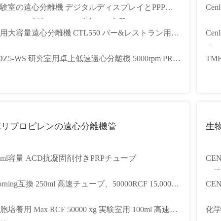
験室の遠心分離機 デジタルディスプレイとPPPゲ
Ce
メーカー制御のための独立した容器
ャ
用大容量遠心分離機 CTL550 バー&レストラン用
Ce
00r/min,750W,3000ml
度 
DZ5-WS 研究室用卓上低速遠心分離機 5000rpm PRP
TMF
チ
ポリプロピレンの遠心分離機管
生
0ml容量 ACD抗凝固剤付きPRPチューブ
CE
ぜ機
orning互換 250ml 高速チューブ、50000RCF 15,000
CE
CF 27500 RCF
ヘ
胞培養用 Max RCF 50000 xg 実験室用 100ml 高速遠
化学
度