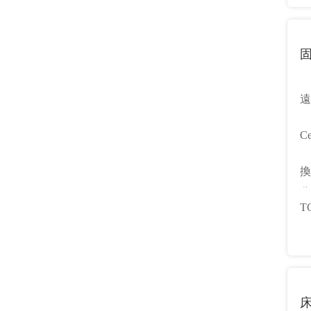
遠
C
4
換
け
分
T
の