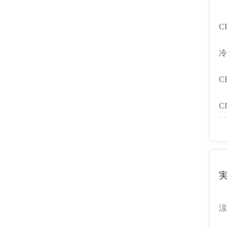
C
ン
冷
C
ス
C
離
涼
ー