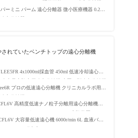
 12000rpm マイクロ調整可能なミニ遠心分離機
パーミニ パーム 遠心分離器 微小医療機器 0.2ml
小遠心分離器
やされていたベンチトップの遠心分離機
NLEE5FR 4x1000ml採血管 450ml 低速冷却遠心分
 大容量実験室用遠心分離機 床置き型遠心分離機
nlee6R プロの低速遠心分離機 クリニカルラボ用の
蔵遠心分離機
-CFL6V 高精度低速ナノ粒子分離用遠心分離機
1000ml スイングローター 6000rpm 実験装置
-CFL6V 大容量低速遠心機 6000r/min 6L 血液バイ
テクノロジー研究室