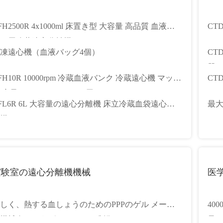
FH2500R 4x1000ml 床置き型 大容量 高品質 血液バ
CT
ク用冷蔵遠心分離機
40
凍遠心機（血液バッグ4個）
CT
器 
FH10R 10000rpm 冷蔵血液バンク 冷蔵遠心機 マック
CT
.容量 6000ml メディカル用
DC
FL6R 6L 大容量の遠心分離機 床立冷蔵血袋遠心分
最大
ラ
機
400
実験室の遠心分離機機械
医
しく、熱する血しょうのためのPPPのゲル メーカ
40
機械血しょうゲル メーカー制御
量 