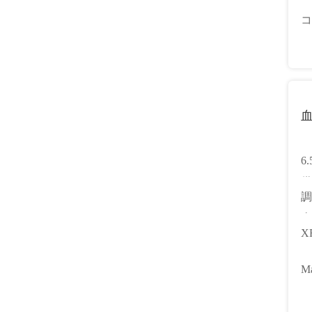
心
コ
6
備
調
ュ
全
XF
So
Ma
Ho