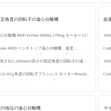
固定角度の回転子の遠心分離機
血
心分離機 800D 6x10ml 4000tm 1790xg モーター CC
16
(研
enlee 800D ベンチトップ遠心分離機、速度
Ce
000rpm、力 1790xg、容量 6x20ml 生物医学研究所向
292
気された200mmの高さの固定角度の回転子の遠心
16
離機小さい4000r/Min
(研
G16-Wは角度の回転子ブラシレス モーターBenchtop
Cen
高速遠心分離機16000rpmを修理した
ッチ
床の地位の遠心分離機
マ