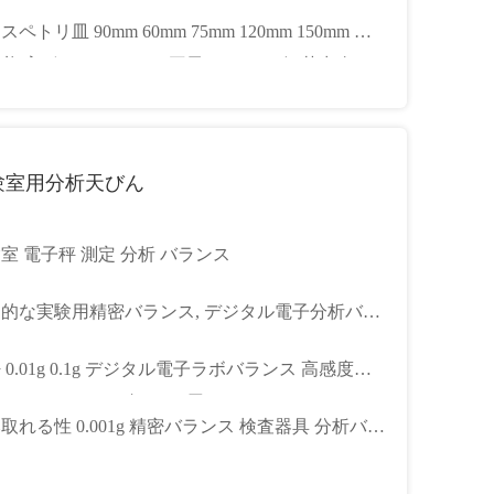
ト速度制御 (78-1/HJ-2A/85-2A) を備えたラボ磁気
ペトリ皿 90mm 60mm 75mm 120mm 150mm 細
合機
養 高ボロシリケート 平皿 モデル50 江苏出身
験室用分析天びん
室 電子秤 測定 分析 バランス
的な実験用精密バランス, デジタル電子分析バラ
ス
 0.01g 0.1g デジタル電子ラボバランス 高感度分
秤 ジュエリー ゴールド用
取れる性 0.001g 精密バランス 検査器具 分析バラ
 スケール ドラフシールド