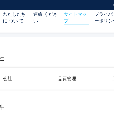
わたしたち
連絡 くださ
サイトマッ
プライバ
に つい て
い
プ
ーポリシ
社
会社
品質管理
件