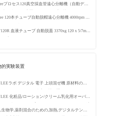
nleeプロセス120真空採血管遠心分離機（自動デキ
ッピングおよび水平ターンテーブル付き）
nlee 120本チューブ自動脱帽遠心分離機 4000rpm 速
ステンレス鋼チャンバー
120R 血液チューブ 自動脱蓋 3370xg 120 x 5/7ml
ューブ
物的実験装置
NLEEラボ デジタル 電子 上頭混ぜ機 原材料の混
 エレクトリックラボ 上頭混ぜ機
NLEE 化粧品/ローション/クリーム乳化用オーバー
ッドラボスターラー高トルクモーター&デジタル速
,生物学,薬剤混合のための,加熱,デジタルテンプ
制御