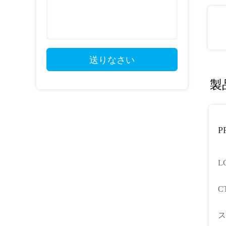
送りなさい
製
P
L
タ
C
速
シ
ス