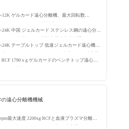
D-12K ゲルカード遠心分離機、最大回転数
00r/min、ステンレス鋼製遠心チャンバー
D-24K 中国 ジェルカード ステンレス鋼の遠心分離
24カード 血液カード 実験室用遠心分離器
D-24K テーブルトップ 低速ジェルカード遠心機
 ブラッシュモーター 24 カード 血液カード遠心機
 RCF 1790 x g ゲルカードのベンチトップ遠心機
ボや病院用
0 rpm と単相
学の遠心分離機機械
00rpm最大速度 2200xg RCFと血液プラズマ分離容
8x15mlの小さなベンチトップPRP遠心機