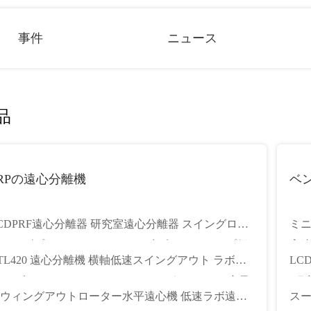
事件
ニュース
品
RPの遠心分離機
ベ
CDPRF遠心分離器 研究室遠心分離器 スイングロー
ミニ
ーアダプター 4x50ml 4200rpm 歯科ベンチトップ低
高速
TL420 遠心分離機 横軸低速スイングアウト ラボマ
LC
遠心分離機
ン ブラシレスモーター ステンレス鋼 12x20ml 容量
(研究
ウィングアウトローター水平遠心機 低速ラボ遠心
スー