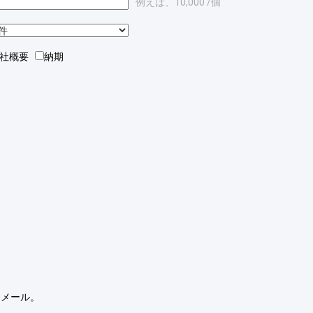
例えば、10,000 /個
会社概要
納期
にメール。