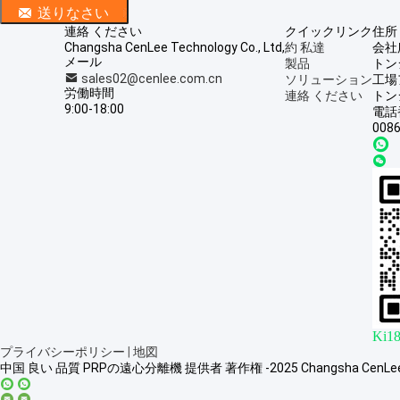
連絡 ください
クイックリンク
住所
Changsha CenLee Technology Co., Ltd,
約 私達
会社
メール
製品
トン
sales02@cenlee.com.cn
ソリューション
工場
労働時間
連絡 ください
トン
9:00-18:00
電話
0086
Ki1
プライバシーポリシー
|
地図
中国 良い 品質 PRPの遠心分離機 提供者 著作権 -2025 Changsha CenLee T