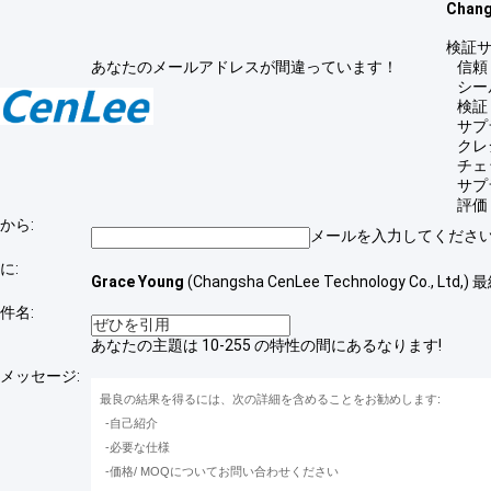
Chang
検証
あなたのメールアドレスが間違っています！
信頼
シー
検証
サプ
クレ
チェ
サプ
評価
から:
メールを入力してください
に:
Grace Young
(
Changsha CenLee Technology Co., Ltd,
)
最
件名:
あなたの主題は 10-255 の特性の間にあるなります!
メッセージ: