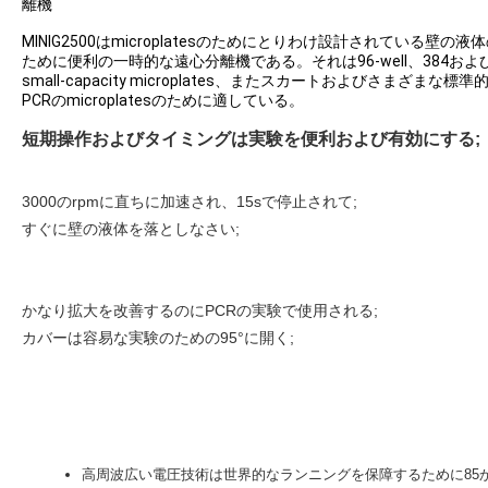
離機
MINIG2500はmicroplatesのためにとりわけ設計されている壁の液
ために便利の一時的な遠心分離機である。それは96-well、384およ
small-capacity microplates、またスカートおよびさまざまな標準
PCRのmicroplatesのために適している。
短期操作およびタイミングは実験を便利および有効にする;
3000のrpmに直ちに加速され、15sで停止されて;
すぐに壁の液体を落としなさい;
かなり拡大を改善するのにPCRの実験で使用される;
カバーは容易な実験のための95°に開く;
高周波広い電圧技術は世界的なランニングを保障するために85