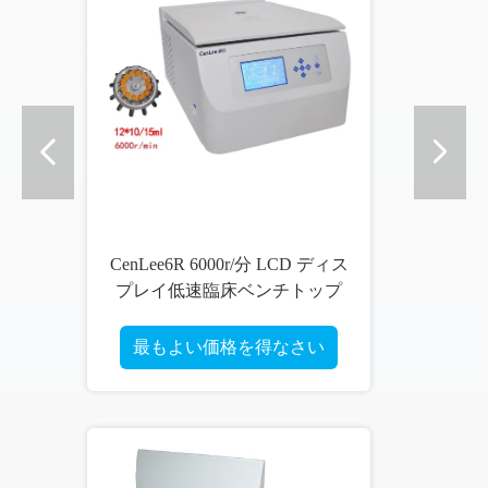
D ディス
29200RCFは角度の回転子の臨
トップ
床ベンチトップの遠心分離機
の大容量CenLeeを固定した
さい
最もよい価格を得なさい
ビ