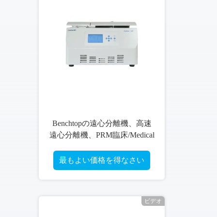
、高速
CenLee ベンチトップの高速遠
ical
心分離機、65dBは実験室の遠
ype
心分離機を冷やした
さい
最もよい価格を得なさい
ビデオ