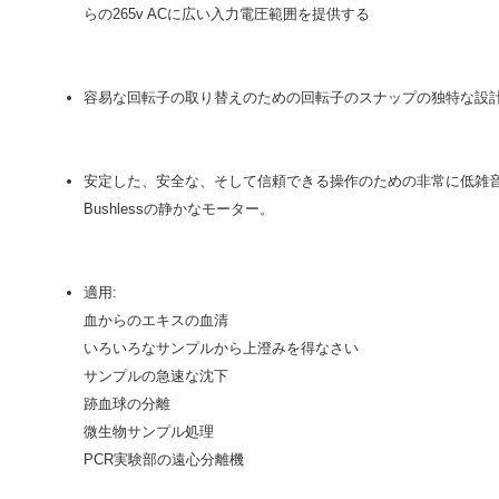
らの265v ACに広い入力電圧範囲を提供する
容易な回転子の取り替えのための回転子のスナップの独特な設
安定した、安全な、そして信頼できる操作のための非常に低雑
Bushlessの静かなモーター。
適用:
血からのエキスの血清
いろいろなサンプルから上澄みを得なさい
サンプルの急速な沈下
跡血球の分離
微生物サンプル処理
PCR実験部の遠心分離機