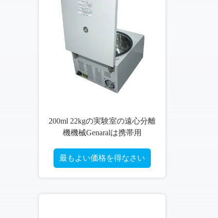
遠心分離
PRPの回転子が付いている血
用
清/脂肪質の分離器の血の実験
る
室の遠心分離機機械のための
Cenlee PRPの遠心分離機機械
さい
最もよい価格を得なさい