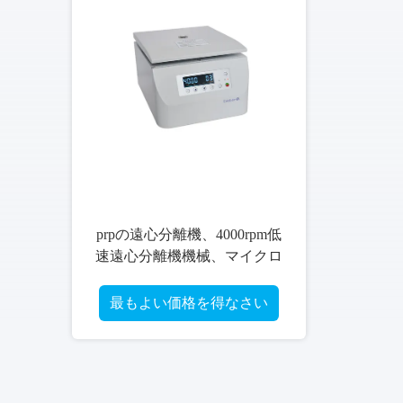
pm低
イクロ
 モー
さい