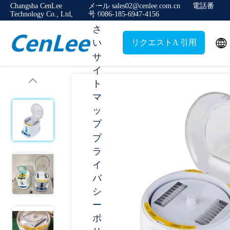
く
Changsha CenLee
メール sales02@cenlee.com.cn
電話番
Technology Co., Ltd,
号 0086-185-6947-4156
だ
さ

い
リクエストA 引用
サ
イ
ト
マ
ッ
プ
プ
ラ
イ
バ
シ
ー
ポ