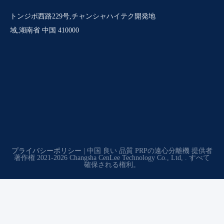
トンジポ西路229号,チャンシャハイテク開発地
域,湖南省 中国 410000
プライバシーポリシー
| 中国 良い 品質 PRPの遠心分離機 提供者
著作権 2021-2026 Changsha CenLee Technology Co., Ltd, . すべて
確保される権利。