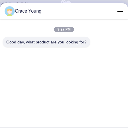
ソリューション
連絡 ください
Grace Young
引用

家へ
約 私達
9:27 PM
企業収益
工場 ツアー
Good day, what product are you looking for?
品質管理
よくある質問
製品
PRPの遠心分離機
ベンチトップの小型遠心分離機
ベンチトップの臨床遠心分離機
冷やされていたベンチトップの遠心分離機
固定角度の回転子の遠心分離機
血液銀行の冷やされていた遠心分離機
床の地位の遠心分離機
マイクロ ヘマトクリットの遠心分離機
実験室の遠心分離機機械
医学の遠心分離機機械
ポリプロピレンの遠心分離機管
生物的実験装置
血液バッグチューブシーラー
TDZ5-WS 研究室用卓上低速遠心分離機 5000rpm PRP用
実験室用分析天びん