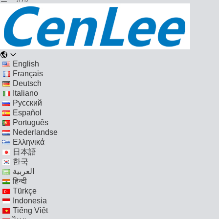
English
Français
Deutsch
Italiano
Русский
Español
Português
Nederlandse
Ελληνικά
日本語
한국
العربية
हिन्दी
Türkçe
Indonesia
Tiếng Việt