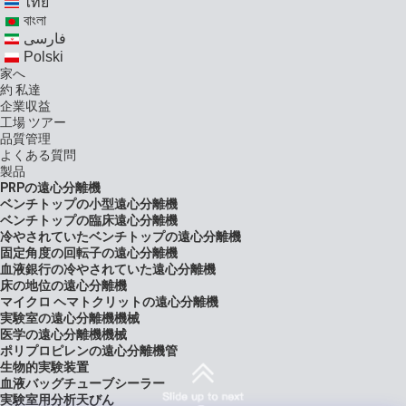
ไทย
বাংলা
فارسی
Polski
家へ
約 私達
企業収益
工場 ツアー
品質管理
よくある質問
製品
PRPの遠心分離機
ベンチトップの小型遠心分離機
ベンチトップの臨床遠心分離機
冷やされていたベンチトップの遠心分離機
固定角度の回転子の遠心分離機
血液銀行の冷やされていた遠心分離機
床の地位の遠心分離機
マイクロ ヘマトクリットの遠心分離機
実験室の遠心分離機機械
医学の遠心分離機機械
ポリプロピレンの遠心分離機管
生物的実験装置
血液バッグチューブシーラー
実験室用分析天びん